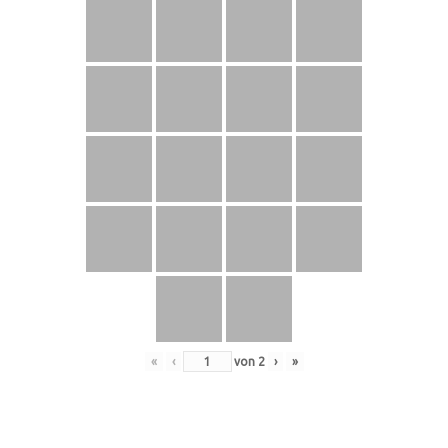
«
‹
von
2
›
»