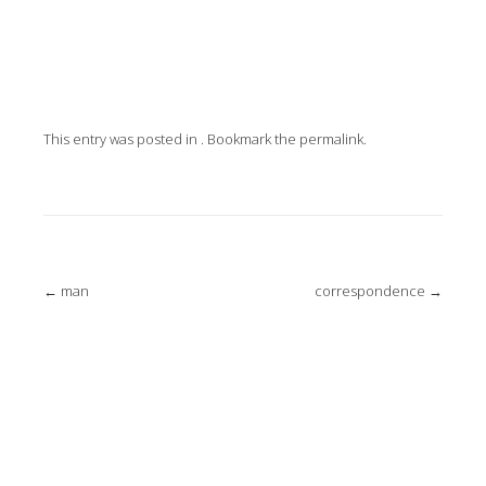
This entry was posted in . Bookmark the
permalink
.
Post
←
man
correspondence
→
navigation