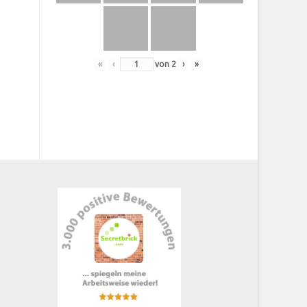
«
‹
von
2
›
»