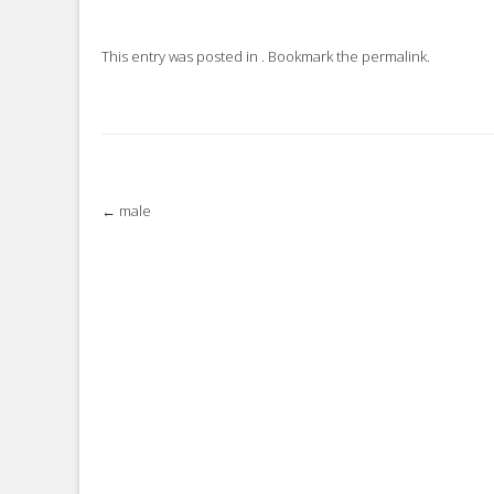
This entry was posted in . Bookmark the
permalink
.
Post
←
male
navigation