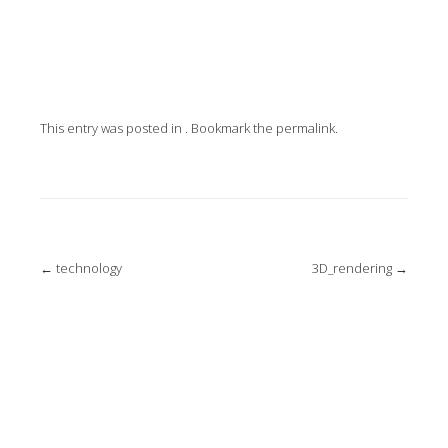
This entry was posted in . Bookmark the
permalink
.
Post
←
technology
3D_rendering
→
navigation