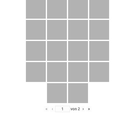
«
‹
von
2
›
»