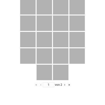
«
‹
von
2
›
»