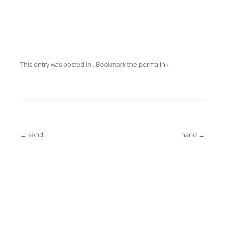
This entry was posted in . Bookmark the
permalink
.
Post
←
send
hand
→
navigation