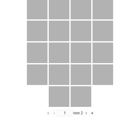
«
‹
von
2
›
»