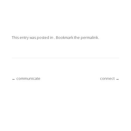
This entry was posted in . Bookmark the
permalink
.
Post
←
communicate
connect
→
navigation