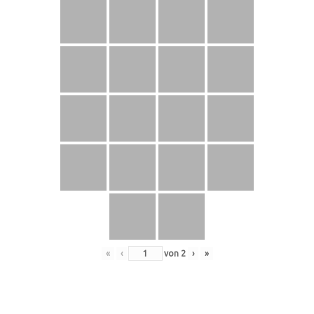
«
‹
von
2
›
»