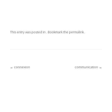
This entry was posted in . Bookmark the
permalink
.
Post
←
connexion
communication
→
navigation