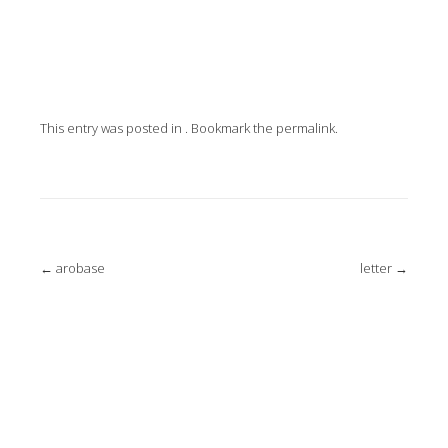
This entry was posted in . Bookmark the
permalink
.
Post
←
arobase
letter
→
navigation