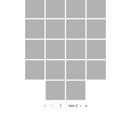
«
‹
von
2
›
»